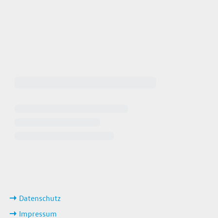
 64940
 649449
iten
ks
Datenschutz
Impressum