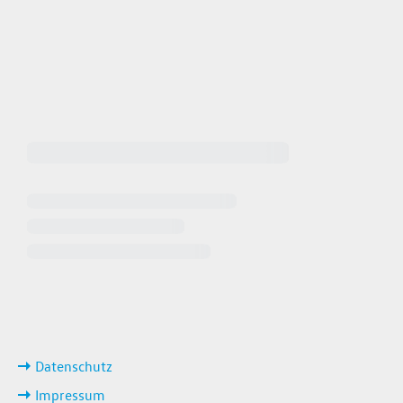
 64940
 649449
iten
ks
Datenschutz
Impressum