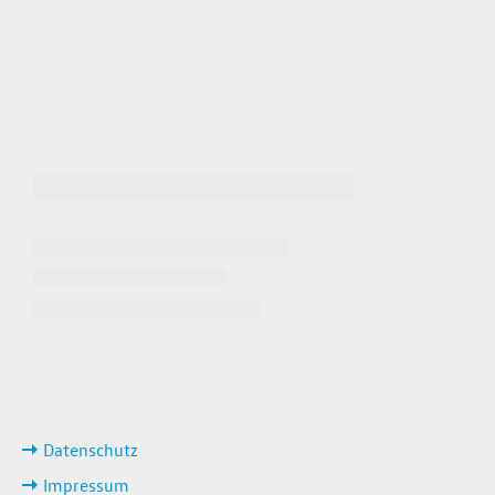
 64940
 649449
iten
ks
Datenschutz
Impressum