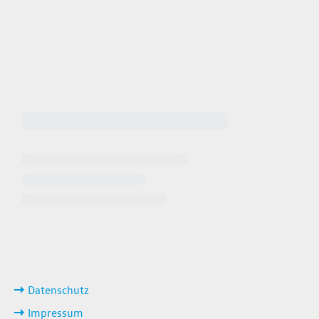
 64940
 649449
iten
ks
Datenschutz
Impressum