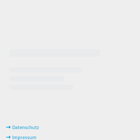
 64940
 649449
iten
ks
Datenschutz
Impressum