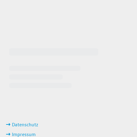
 64940
 649449
iten
ks
Datenschutz
Impressum