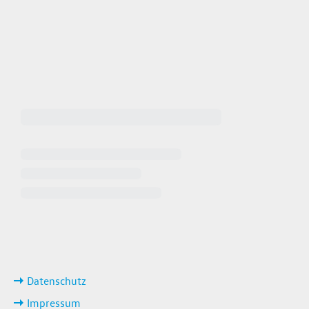
 64940
 649449
iten
ks
Datenschutz
Impressum