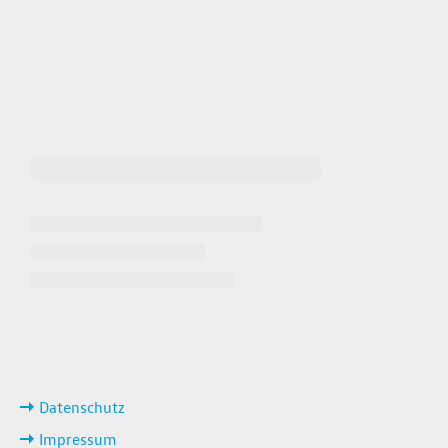
 64940
 649449
iten
ks
Datenschutz
Impressum