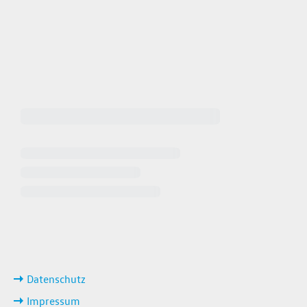
 64940
 649449
iten
ks
Datenschutz
Impressum