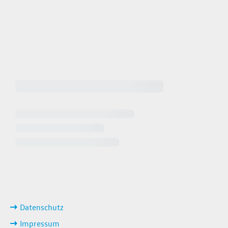
 64940
 649449
iten
ks
Datenschutz
Impressum