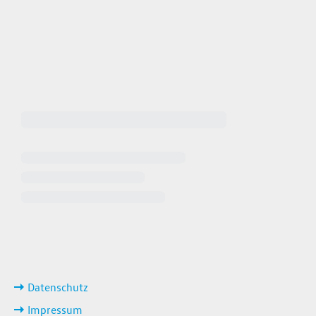
 64940
 649449
iten
ks
Datenschutz
Impressum