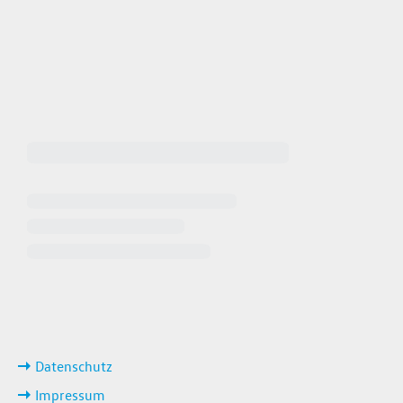
 64940
 649449
iten
ks
Datenschutz
Impressum