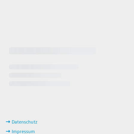
 64940
 649449
iten
ks
Datenschutz
Impressum