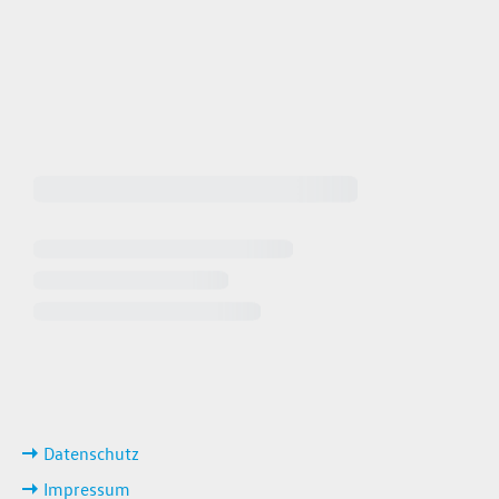
 64940
 649449
iten
ks
Datenschutz
Impressum