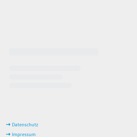
 64940
 649449
iten
ks
Datenschutz
Impressum