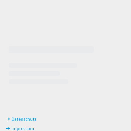
 64940
 649449
iten
ks
Datenschutz
Impressum