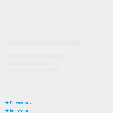
 64940
 649449
iten
ks
Datenschutz
Impressum