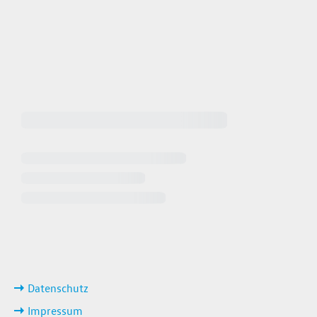
 64940
 649449
iten
ks
Datenschutz
Impressum