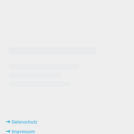
 64940
 649449
iten
ks
Datenschutz
Impressum