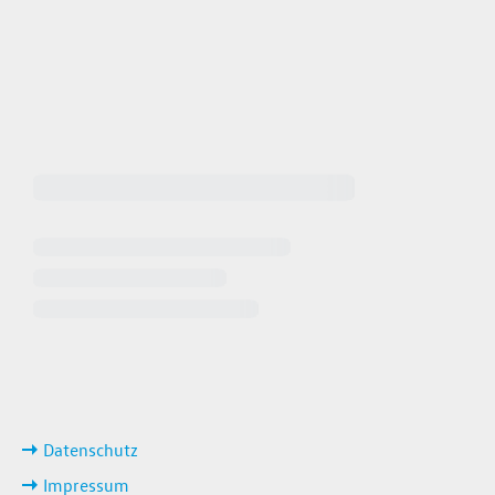
 64940
 649449
iten
ks
Datenschutz
Impressum