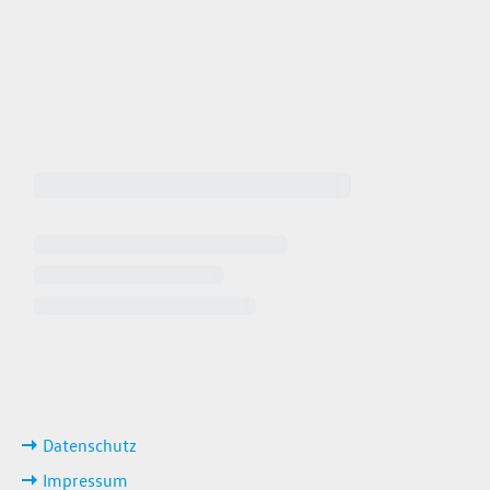
 64940
 649449
iten
ks
Datenschutz
Impressum