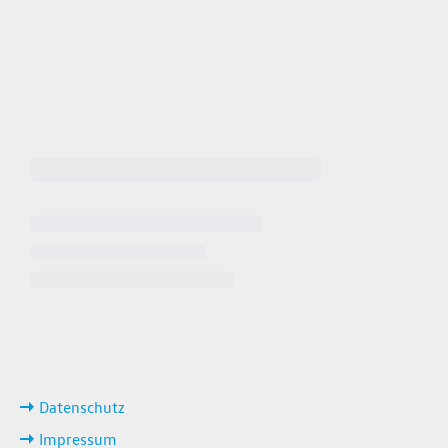
 64940
 649449
iten
ks
Datenschutz
Impressum