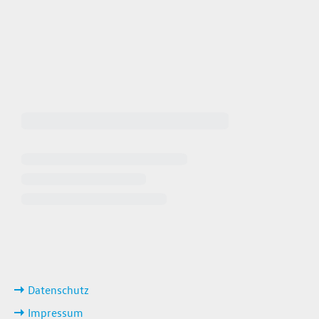
 64940
 649449
iten
ks
Datenschutz
Impressum