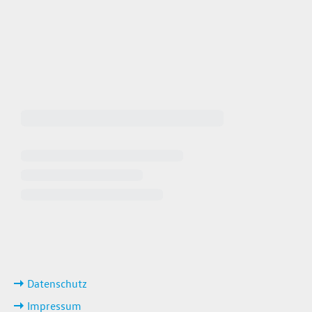
 64940
 649449
iten
ks
Datenschutz
Impressum