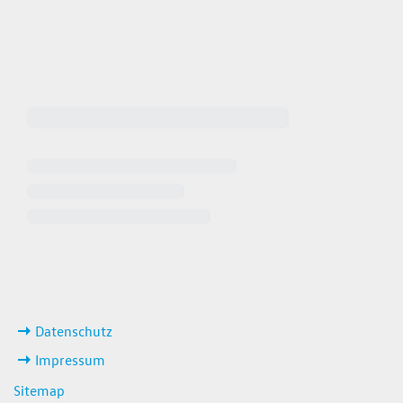
 649449
iten
ks
Datenschutz
Impressum
Sitemap